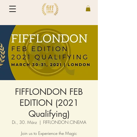
FIFFLONDON FEB
EDITION (2021
Qualifying)
Di., 30. März
  |  
FIFFLONDON.CINEMA
Join us to Experience the Magic